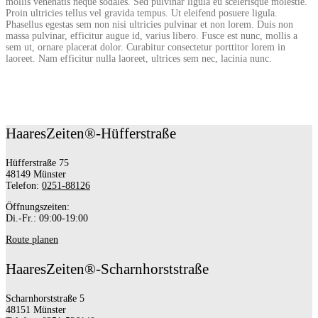
mollis venenatis neque sodales. Sed pulvinar ligula eu scelerisque molestie.
Proin ultricies tellus vel gravida tempus. Ut eleifend posuere ligula.
Phasellus egestas sem non nisi ultricies pulvinar et non lorem. Duis non
massa pulvinar, efficitur augue id, varius libero. Fusce est nunc, mollis a
sem ut, ornare placerat dolor. Curabitur consectetur porttitor lorem in
laoreet. Nam efficitur nulla laoreet, ultrices sem nec, lacinia nunc.
HaaresZeiten®-Hüfferstraße
Hüfferstraße 75
48149 Münster
Telefon:
0251-88126
Öffnungszeiten:
Di.-Fr.: 09:00-19:00
Route planen
HaaresZeiten®-Scharnhorststraße
Scharnhorststraße 5
48151 Münster