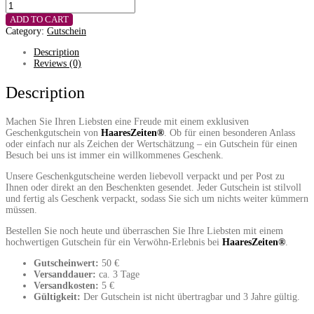
Gutschein
50
ADD TO CART
quantity
Category:
Gutschein
Description
Reviews (0)
Description
Machen Sie Ihren Liebsten eine Freude mit einem exklusiven
Geschenkgutschein von
HaaresZeiten®
. Ob für einen besonderen Anlass
oder einfach nur als Zeichen der Wertschätzung – ein Gutschein für einen
Besuch bei uns ist immer ein willkommenes Geschenk.
Unsere Geschenkgutscheine werden liebevoll verpackt und per Post zu
Ihnen oder direkt an den Beschenkten gesendet. Jeder Gutschein ist stilvoll
und fertig als Geschenk verpackt, sodass Sie sich um nichts weiter kümmern
müssen.
Bestellen Sie noch heute und überraschen Sie Ihre Liebsten mit einem
hochwertigen Gutschein für ein Verwöhn-Erlebnis bei
HaaresZeiten®
.
Gutscheinwert:
50 €
Versanddauer:
ca. 3 Tage
Versandkosten:
5 €
Gültigkeit:
Der Gutschein ist nicht übertragbar und 3 Jahre gültig.