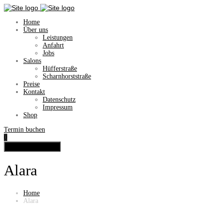
Home
Über uns
Leistungen
Anfahrt
Jobs
Salons
Hüfferstraße
Scharnhorststraße
Preise
Kontakt
Datenschutz
Impressum
Shop
Termin buchen
0
Toggle navigation
Alara
Home
Alara