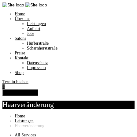
Home
Über uns
Leistungen
Anfahrt
Jobs
Salons
Hüfferstraße
Scharnhorststraße
Preise
Kontakt
Datenschutz
Impressum
Shop
Termin buchen
0
Toggle navigation
Haarveränderung
Home
Leistungen
Haarveränderung
All Services